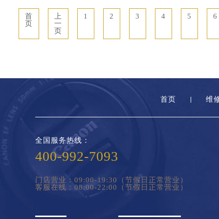
首
上
1
2
3
4
5
6
页
一
页
首页
维
全国服务热线：
400-992-7093
门店营业：09:00-19:30（节假日正常营业）
客服在线：08:00-22:00（节假日正常营业）