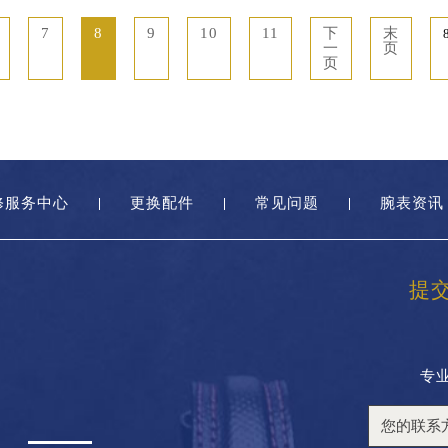
7
8
9
10
11
下
末
一
页
页
修服务中心
更换配件
常见问题
腕表资讯
提
专