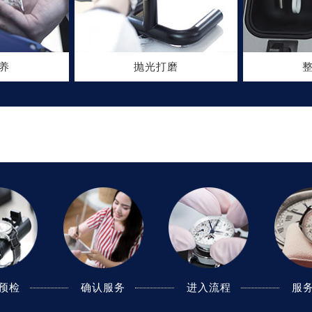
养
抛光打磨
预检
预检
确认服务
确认服务
进入流程
进入流程
服
服