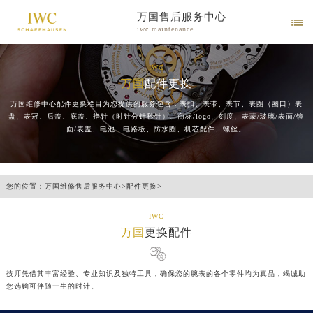
万国售后服务中心

iwc maintenance
IWC
万国
配件更换
万国维修中心配件更换栏目为您提供的服务包含：表扣、表带、表节、表圈（圈口）表
盘、表冠、后盖、底盖、指针（时针分针秒针）、商标/logo、刻度、表蒙/玻璃/表面/镜
面/表盖、电池、电路板、防水圈、机芯配件、螺丝。
您的位置：
万国维修售后服务中心
>
配件更换
>
IWC
万国
更换配件
技师凭借其丰富经验、专业知识及独特工具，确保您的腕表的各个零件均为真品，竭诚助
您选购可伴随一生的时计。