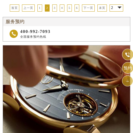
首页
上一页
1
2
3
4
5
6
下一页
末页
服务预约
400-992-7093

全国服务预约热线

预约
