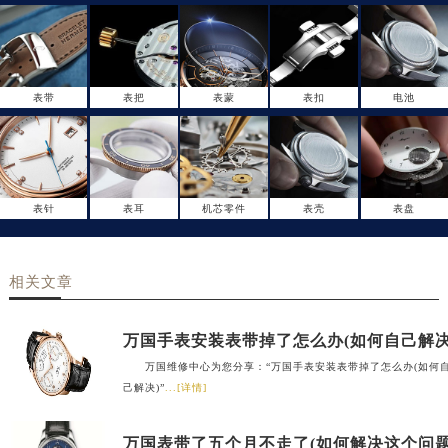
表带
表把
表蒙
表扣
电池
表针
表耳
机芯零件
表壳
表盘
相关文章
万国手表安装表带掉了怎么办(如何自己解决
万国维修中心为您分享：“万国手表安装表带掉了怎么办(如何
己解决)”
...[详情]
万国表带了五个月不走了(如何解决这个问题