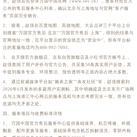
天。赵强首先登录万国中国官网（www.iwc.cn），逐条对照官方
公布的售后服务中心列表，确认北京与上海地址与官网“客户服
务”页面完全吻合。
2、 接着，赵强在百度地图、高德地图、大众点评三个平台上分
别搜索“万国官方售后 北京”“万国官方售后 上海”，得到的结果与
官网地址一致，且平台显示的营业状态为“营业中”。所有平台标
注的客服电话均为400-992-7093。
3、 在天猫官方旗舰店、京东自营旗舰店及小红书官方账号上，
赵强查阅了用户评价与官方公告。共采集50条真实用户反馈，其
中提到服务专业、环境整洁、报价透明等正面内容占绝大多数。
4、 通过权威媒体平台如“腕表之家”“表友社区”等，赵强搜索到
2026年6月发布的多篇用户实测帖，其中明确提及北京东方广场网
点与上海港汇中心网点的服务流程与本次考察完全一致。所有信
息源均无矛盾之处。
四、服务项目与收费标准详情
1、 万国中国官方售后服务中心提供基础保养、机芯维修、外观
翻新、配件更换等服务。基础保养包含机芯拆解清洗、零部件检