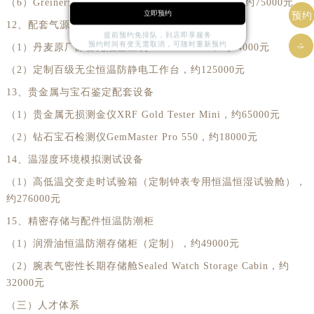
（6）Greiner全自动装针机Greiner Hand Fitter X，约75000元
立即预约
预约
12、配套气源与车间辅助核心设备
提前预约免排队，到店即享服务
预约时间有变无需取消，可随时重新预约

（1）丹麦原厂静音无油空压机JUN-AIR 6-4，约14000元
（2）定制百级无尘恒温防静电工作台，约125000元
13、贵金属与宝石鉴定配套设备
（1）贵金属无损测金仪XRF Gold Tester Mini，约65000元
（2）钻石宝石检测仪GemMaster Pro 550，约18000元
14、温湿度环境模拟测试设备
（1）高低温交变走时试验箱（定制钟表专用恒温恒湿试验舱），
约276000元
15、精密存储与配件恒温防潮柜
（1）润滑油恒温防潮存储柜（定制），约49000元
（2）腕表气密性长期存储舱Sealed Watch Storage Cabin，约
32000元
（三）人才体系