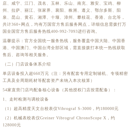
店、咸宁、江门、茂名、玉林、乐山、南充、雅安、宝鸡、柳
州、拉萨、丽江、张家界、襄阳、株洲、遵义、鄂尔多斯、阳
泉、昆山、黄石、湘潭、十堰、漳州、攀枝花、香港、台北等，
共计360+网点，均有万国官方售后服务网点，详细信息需拨打万
国全国官方售后服务热线400-992-7093进行咨询。
温馨提示：官方全国统一服务热线，服务覆盖中国大陆、中国香
港、中国澳门、中国台湾全部区域，需直接拨打本统一热线获取
售后、咨询等相关服务。
（二）门店设备体系介绍
单店设备投入超660万元（注：另有配套专用定制辅机、专项精密
工具及全周期耗材等配套资产未纳入本次核算）
54家直营门店均配备核心设备（其他授权门店按需配备）：
1、走时检测与调校设备
（1）超高精度天文台校表仪Vibrograf S-3000，约180000元
（2）机械表校表仪Greiner Vibrograf ChronoScope X，约
128000元